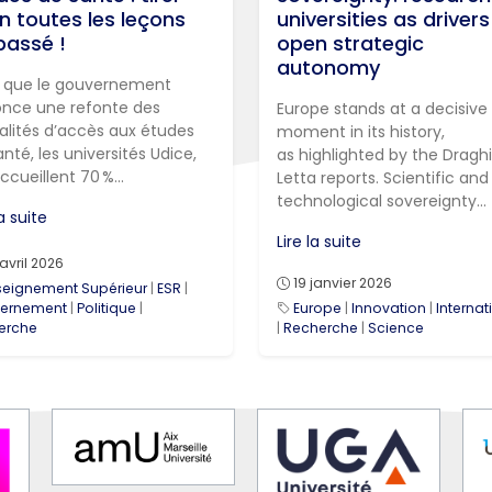
in toutes les leçons
universities as drivers
passé !
open strategic
autonomy
s que le gouvernement
nce une refonte des
Europe stands at a decisive
lités d’accès aux études
moment in its history,
nté, les universités Udice,
as highlighted by the Dragh
ccueillent 70 %...
Letta reports. Scientific and
technological sovereignty...
la suite
Lire la suite
avril 2026
19 janvier 2026
seignement Supérieur
|
ESR
|
ernement
|
Politique
|
Europe
|
Innovation
|
Internat
erche
|
Recherche
|
Science