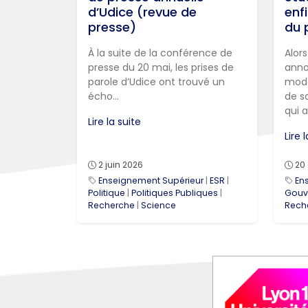
d’Udice (revue de
enf
presse)
du 
À la suite de la conférence de
Alor
presse du 20 mai, les prises de
anno
parole d’Udice ont trouvé un
moda
écho...
de sa
qui a
Lire la suite
Lire 
2 juin 2026
20 
Enseignement Supérieur
|
ESR
|
En
Politique
|
Politiques Publiques
|
Gouv
Recherche
|
Science
Rech