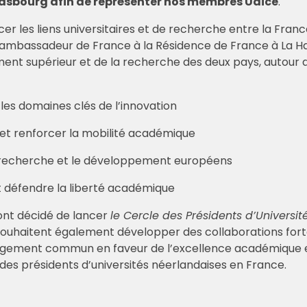
Strasbourg afin de représenter nos membres Udice
.
cer les liens universitaires et de recherche entre la Franc
r l’ambassadeur de France à la Résidence de France à La H
nt supérieur et de la recherche des deux pays, autour de
es domaines clés de l’innovation
et renforcer la mobilité académique
a recherche et le développement européens
 défendre la liberté académique
s ont décidé de lancer
le Cercle des Présidents d’Universi
s souhaitent également développer des collaborations forte
gagement commun en faveur de l’excellence académique et 
 des présidents d’universités néerlandaises en France.